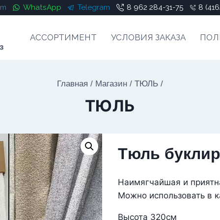
am
WhatsApp
Telegram
8 962 284-31-75
8 (416
АССОРТИМЕНТ
УСЛОВИЯ ЗАКАЗА
ПОЛ
з
Главная
/
Магазин
/
ТЮЛЬ
/
ТЮЛЬ
Тюль букли
Наимягчайшая и приятн
Можно использовать в к
Высота 320см