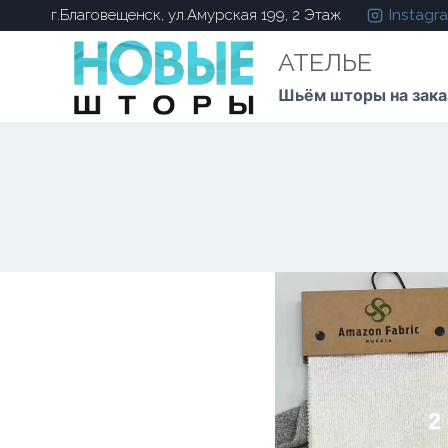
Instagr
г.Благовещенск, ул.Амурская 199, 2 Этаж
АТЕЛЬЕ
Шьём шторы на зака