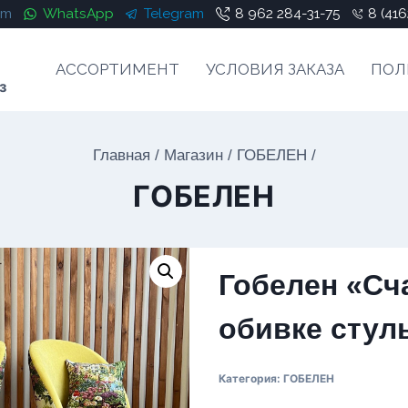
am
WhatsApp
Telegram
8 962 284-31-75
8 (416
АССОРТИМЕНТ
УСЛОВИЯ ЗАКАЗА
ПОЛ
з
Главная
/
Магазин
/
ГОБЕЛЕН
/
ГОБЕЛЕН
Гобелен «Сч
обивке стул
Категория:
ГОБЕЛЕН