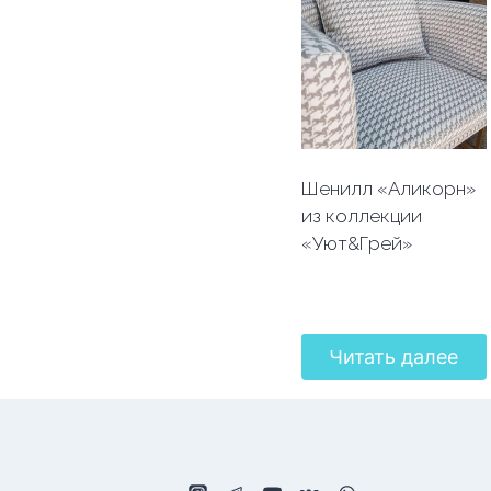
Шенилл «Аликорн»
из коллекции
«Уют&Грей»
Читать далее