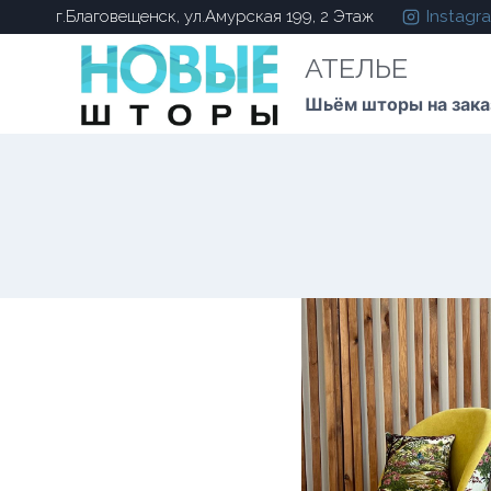
Instagr
г.Благовещенск, ул.Амурская 199, 2 Этаж
АТЕЛЬЕ
Шьём шторы на зака