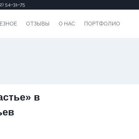
2) 54‒31‒75
ЕЗНОЕ
ОТЗЫВЫ
О НАС
ПОРТФОЛИО
астье» в
ьев