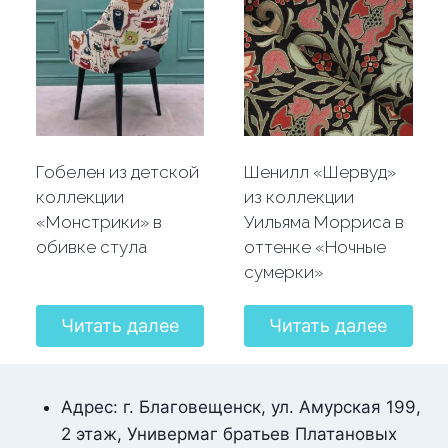
Гобелен из детской
Шенилл «Шервуд»
коллекции
из коллекции
«Монстрики» в
Уильяма Морриса в
обивке стула
оттенке «Ночные
сумерки»
Читать далее
Читать далее
Адрес: г. Благовещенск, ул. Амурская 199,
2 этаж, Универмаг братьев Платановых