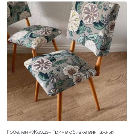
Гобелен «Жардэн Гри» в обивке винтажных