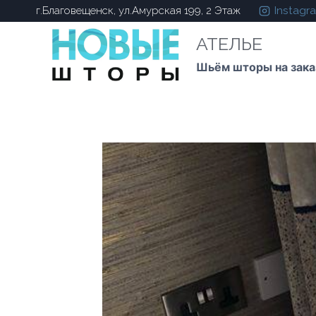
Instagr
г.Благовещенск, ул.Амурская 199, 2 Этаж
АТЕЛЬЕ
Шьём шторы на зака